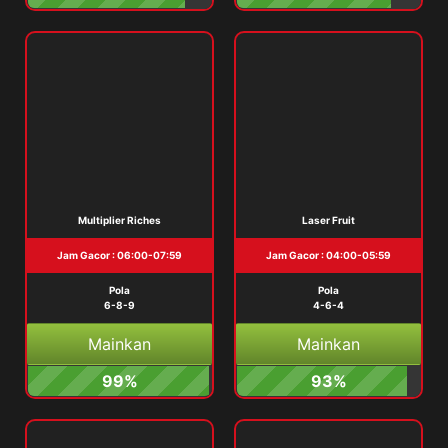
Multiplier Riches
Laser Fruit
Jam Gacor : 06:00-07:59
Jam Gacor : 04:00-05:59
Pola
Pola
6-8-9
4-6-4
Mainkan
Mainkan
99%
93%