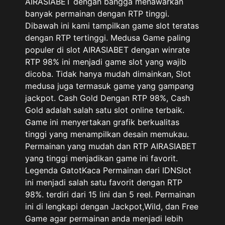
AIRASIABET dengan bangga menawarkan
banyak permainan dengan RTP tinggi.
Dibawah ini kami tampilkan game slot teratas
dengan RTP tertinggi. Medusa Game paling
populer di slot AIRASIABET dengan winrate
RTP 98% ini menjadi game slot yang wajib
dicoba. Tidak hanya mudah dimainkan, Slot
medusa juga termasuk game yang gampang
jackpot. Cash Gold Dengan RTP 98%, Cash
Gold adalah salah satu slot online terbaik.
Game ini menyertakan grafik berkualitas
tinggi yang menampilkan desain memukau.
Permainan yang mudah dan RTP AIRASIABET
yang tinggi menjadikan game ini favorit.
Legenda GatotKaca Permainan dari IDNSlot
ini menjadi salah satu favorit dengan RTP
98%. terdiri dari 15 lini dan 5 reel. Permainan
ini di lengkapi dengan Jackpot,Wild, dan Free
Game agar permainan anda menjadi lebih