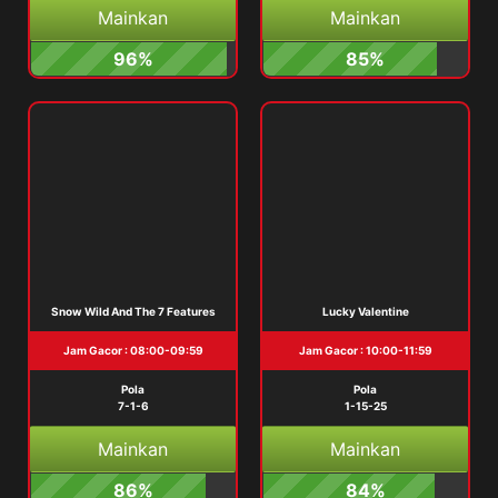
Mainkan
Mainkan
96%
85%
Snow Wild And The 7 Features
Lucky Valentine
Jam Gacor : 08:00-09:59
Jam Gacor : 10:00-11:59
Pola
Pola
7-1-6
1-15-25
Mainkan
Mainkan
86%
84%