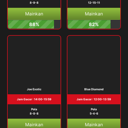
8-9-8
12-15-11
Mainkan
Mainkan
88%
82%
Joe Exotic
Blue Diamond
Jam Gacor : 14:00-15:59
Jam Gacor : 12:00-13:59
Pola
Pola
8-8-8
5-4-6
Mainkan
Mainkan